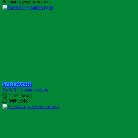
Рекомендуем почитать
БИОГРАФИИ
Хабиб Нурмагомедов
7 лет назад
0
1946