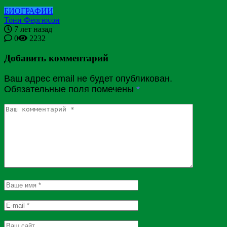
БИОГРАФИИ
Тони Фергюсон
7 лет назад
0
2232
Добавить комментарий
Ваш адрес email не будет опубликован.
Обязательные поля помечены
*