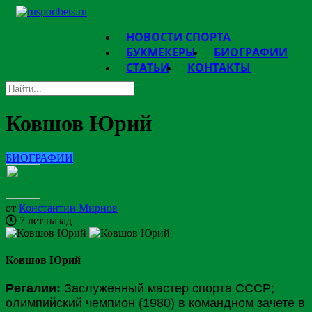
НОВОСТИ СПОРТА
БУКМЕКЕРЫ
БИОГРАФИИ
СТАТЬИ
КОНТАКТЫ
Ковшов Юрий
БИОГРАФИИ
от
Константин Мирнов
7 лет назад
Ковшов Юрий
Регалии:
Заслуженный мастер спорта СССР;
олимпийский чемпион (1980) в командном зачете в