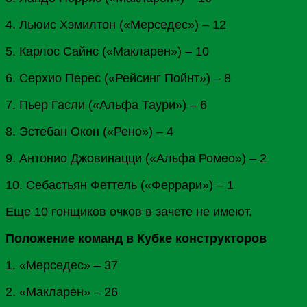
4. Льюис Хэмилтон («Мерседес») – 12
5.
Карлос
Сайнс
(«Макларен») – 10
6. Серхио
Перес
(«Рейсинг Пойнт») – 8
7. Пьер Гасли («Альфа Таури») – 6
8. Эстебан Окон («Рено») – 4
9. Антонио
Джовинацци
(«Альфа Ромео») – 2
10. Себастьян Феттель («Феррари») – 1
Еще 10 гонщиков очков в зачете не имеют.
Положение команд в Кубке конструкторов
1. «Мерседес» – 37
2. «Макларен» – 26