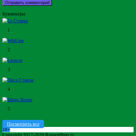
Букмекеры
1
2
3
4
5
Посмотреть все
18+
Copyright 2017-2020 RusportBets.ru