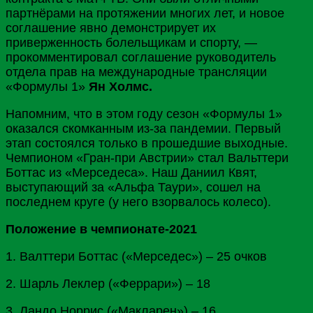
партнёрами на протяжении многих лет, и новое
соглашение явно демонстрирует их
приверженность болельщикам и спорту, —
прокомментировал соглашение руководитель
отдела прав на международные трансляции
«Формулы 1»
Ян Холмс.
Напомним, что в этом году сезон «Формулы 1»
оказался скомканным из-за пандемии. Первый
этап состоялся только в прошедшие выходные.
Чемпионом «Гран-при
Австрии
» стал Вальттери
Боттас из «Мерседеса». Наш Даниил Квят,
выступающий за «Альфа Таури», сошел на
последнем круге (у него взорвалось колесо).
Положение в чемпионате-2021
1. Валттери Боттас («Мерседес») – 25 очков
2. Шарль Леклер («
Феррари
») – 18
3. Ландо Норрис («Макларен») – 16