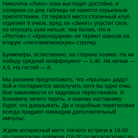
Николича «Локо» пока выглядит достойно, и
соперник со дна таблицы не кажется серьезным
препятствием. От первого места столичный клуб
отделяет 9 очков, вряд ли «Зенит» упустит свое,
но опускать руки нельзя, тем более, что и
«
Ростов
» с «
Краснодаром
» не теряют шансов на
вторую «лигочемпионскую» строчку.
Букмекеры, естественно, на стороне хозяев. На их
победу средний коэффициент — 1,40. На ничью —
4,5. На гостей — 8.
Мы рискнем предположить, что «Крылья» дадут
бой и постараются заполучить хотя бы одно очко.
Вне зависимости от кадровых перестановок. И
Божовичу нечего терять, и новому наставнику
будет, что доказывать. Да и подобные перетасовки
всегда придают командам дополнительный
импульс.
Ждем интересный матч. Начало встречи в 19-00
по самарскому времени (18-00 по московскому) во