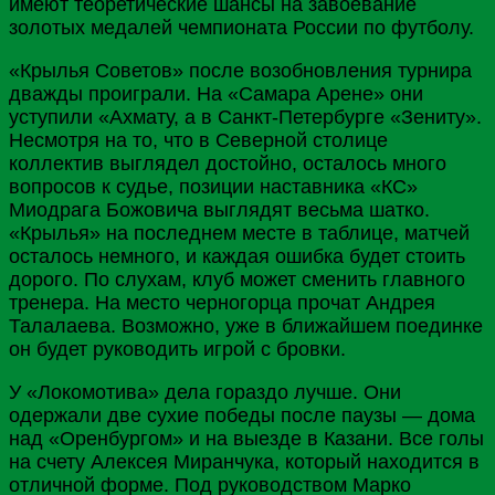
имеют теоретические шансы на завоевание
золотых медалей чемпионата
России
по футболу.
«Крылья Советов» после возобновления турнира
дважды проиграли. На «
Самара
Арене» они
уступили «Ахмату, а в Санкт-
Петербурге
«Зениту».
Несмотря на то, что в Северной столице
коллектив выглядел достойно, осталось много
вопросов к судье, позиции наставника «КС»
Миодрага Божовича выглядят весьма шатко.
«Крылья» на последнем месте в таблице, матчей
осталось немного, и каждая ошибка будет стоить
дорого. По слухам, клуб может сменить главного
тренера. На место черногорца прочат Андрея
Талалаева
. Возможно, уже в ближайшем поединке
он будет руководить игрой с бровки.
У «Локомотива» дела гораздо лучше. Они
одержали две сухие победы после паузы — дома
над «
Оренбургом
» и на выезде в
Казани
. Все голы
на счету Алексея
Миранчука
, который находится в
отличной форме. Под руководством Марко