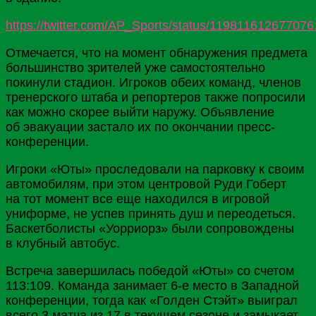
https://twitter.com/AP_Sports/status/11981161267707
Отмечается, что на момент обнаружения предмета
большинство зрителей уже самостоятельно
покинули стадион. Игроков обеих команд, членов
тренерского штаба и репортеров также попросили
как можно скорее выйти наружу. Объявление
об эвакуации застало их по окончании пресс-
конференции.
Игроки «Юты» проследовали на парковку к своим
автомобилям, при этом центровой Руди Гоберт
на тот момент все еще находился в игровой
униформе, не успев принять душ и переодеться.
Баскетболисты «Уорриорз» были сопровождены
в клубный автобус.
Встреча завершилась победой «Юты» со счетом
113:109. Команда занимает 6-е место в Западной
конференции, тогда как «Голден Стэйт» выиграл
всего 3 матча из 17 в текущем сезоне и замыкает