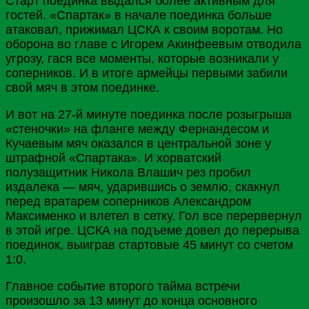
Старт поединка выдался более активным для
гостей. «Спартак» в начале поединка больше
атаковал, прижимал ЦСКА к своим воротам. Но
оборона во главе с Игорем
Акинфеевым
отводила
угрозу, гася все моменты, которые возникали у
соперников. И в итоге армейцы первыми забили
свой мяч в этом поединке.
И вот на 27-й минуте поединка после розыгрыша
«стеночки» на фланге между Фернандесом и
Кучаевым мяч оказался в центральной зоне у
штрафной «Спартака». И хорватский
полузащитник
Никола
Влашич рез пробил
издалека — мяч, ударившись о землю, скакнул
перед вратарем соперников Александром
Максименко
и влетел в сетку. Гол все перервернул
в этой игре. ЦСКА на подъеме довел до перерыва
поединок, выиграв стартовые 45 минут со счетом
1:0.
Главное событие второго тайма встречи
произошло за 13 минут до конца основного