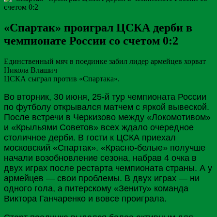
«Спартак» проиграл ЦСКА дерби в
чемпионате России со счетом 0:2
Единственный мяч в поединке забил лидер армейцев хорват
Никола Влашич
ЦСКА сыграл против «Спартака».
Во вторник, 30 июня, 25-й тур чемпионата
России
по футболу открывался матчем с яркой вывеской.
После встречи в Черкизово между «Локомотивом»
и «Крыльями Советов» всех ждало очередное
столичное
дерби
. В гости к
ЦСКА
приехал
московский «Спартак». «Красно-белые» получше
начали возобновление сезона, набрав 4 очка в
двух играх после рестарта чемпионата страны. А у
армейцев — свои проблемы. В двух играх — ни
одного гола, а питерскому «Зениту» команда
Виктора
Ганчаренко
и вовсе проиграла.