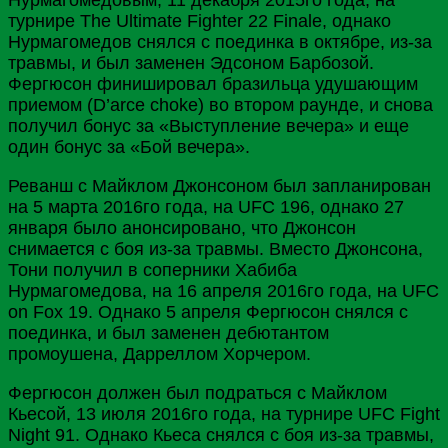
турнире The Ultimate Fighter 22 Finale, однако
Нурмагомедов снялся с поединка в октябре, из-за
травмы, и был заменен Эдсоном Барбозой.
Фергюсон финишировал бразильца удушающим
приемом (D’arce choke) во втором раунде, и снова
получил бонус за «Выступление вечера» и еще
один бонус за «Бой вечера».
Реванш с Майклом Джонсоном был запланирован
на 5 марта 2016го года, на UFC 196, однако 27
января было анонсировано, что Джонсон
снимается с боя из-за травмы. Вместо Джонсона,
Тони получил в соперники Хабиба
Нурмагомедова, на 16 апреля 2016го года, на UFC
on Fox 19. Однако 5 апреля Фергюсон снялся с
поединка, и был заменен дебютантом
промоушена, Дарреллом Хорчером.
Фергюсон должен был подраться с Майклом
Кьесой, 13 июля 2016го года, на турнире UFC Fight
Night 91. Однако Кьеса снялся с боя из-за травмы,