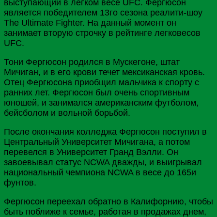
выступающий в легком весе UFC. Фергюсон
является победителем 13го сезона реалити-шоу
The Ultimate Fighter. На данный момент он
занимает вторую строчку в рейтинге легковесов
UFC.
Тони Фергюсон родился в Мускегоне, штат
Мичиган, и в его крови течет мексиканская кровь.
Отец Фергюсона приобщил мальчика к спорту с
ранних лет. Фергюсон был очень спортивным
юношей, и занимался американским футболом,
бейсболом и вольной борьбой.
После окончания колледжа Фергюсон поступил в
Центральный Университет Мичигана, а потом
перевелся в Университет Гранд Вэлли. Он
завоевывал статус NCWA дважды, и выигрывал
национальный чемпиона NCWA в весе до 165и
фунтов.
Фергюсон переехал обратно в Калифорнию, чтобы
быть поближе к семье, работая в продажах днем,