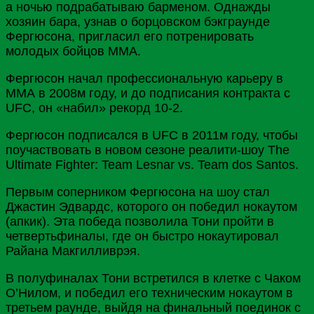
а ночью подрабатываю барменом. Однажды
хозяин бара, узнав о борцовском бэкграунде
Фергюсона, пригласил его потренировать
молодых бойцов ММА.
Фергюсон начал профессиональную карьеру в
ММА в 2008м году, и до подписания контракта с
UFC, он «набил» рекорд 10-2.
Фергюсон подписался в UFC в 2011м году, чтобы
поучаствовать в новом сезоне реалити-шоу The
Ultimate Fighter: Team Lesnar vs. Team dos Santos.
Первым соперником Фергюсона на шоу стал
Джастин Эдвардс, которого он победил нокаутом
(апкик). Эта победа позволила Тони пройти в
четвертьфиналы, где он быстро нокаутировал
Райана Макгилливрэя.
В полуфиналах Тони встретился в клетке с Чаком
О’Нилом, и победил его техническим нокаутом в
третьем раунде, выйдя на финальный поединок с