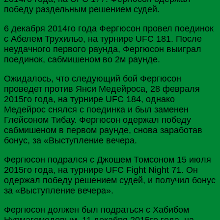
победу раздельным решением судей.
6 декабря 2014го года Фергюсон провел поединок
с Абелем Трухильо, на турнире UFC 181. После
неудачного первого раунда, Фергюсон выиграл
поединок, сабмишеном во 2м раунде.
Ожидалось, что следующий бой Фергюсон
проведет против Янси Медейроса, 28 февраля
2015го года, на турнире UFC 184, однако
Медейрос снялся с поединка и был заменен
Глейсоном Тибау. Фергюсон одержал победу
сабмишеном в первом раунде, снова заработав
бонус, за «Выступление вечера.
Фергюсон подрался с Джошем Томсоном 15 июля
2015го года, на турнире UFC Fight Night 71. Он
одержал победу решением судей, и получил бонус
за «Выступление вечера».
Фергюсон должен был подраться с Хабибом
Нурмагомедовым, 11 декабря 2015го года, на