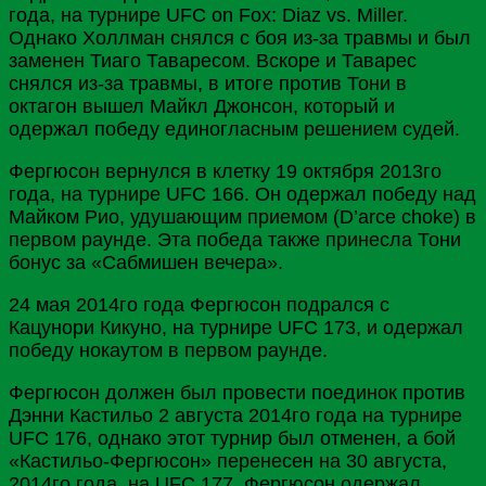
года, на турнире UFC on Fox: Diaz vs. Miller.
Однако Холлман снялся с боя из-за травмы и был
заменен Тиаго Таваресом. Вскоре и Таварес
снялся из-за травмы, в итоге против Тони в
октагон вышел Майкл Джонсон, который и
одержал победу единогласным решением судей.
Фергюсон вернулся в клетку 19 октября 2013го
года, на турнире UFC 166. Он одержал победу над
Майком Рио, удушающим приемом (D’arce choke) в
первом раунде. Эта победа также принесла Тони
бонус за «Сабмишен вечера».
24 мая 2014го года Фергюсон подрался с
Кацунори Кикуно, на турнире UFC 173, и одержал
победу нокаутом в первом раунде.
Фергюсон должен был провести поединок против
Дэнни Кастильо 2 августа 2014го года на турнире
UFC 176, однако этот турнир был отменен, а бой
«Кастильо-Фергюсон» перенесен на 30 августа,
2014го года, на UFC 177. Фергюсон одержал