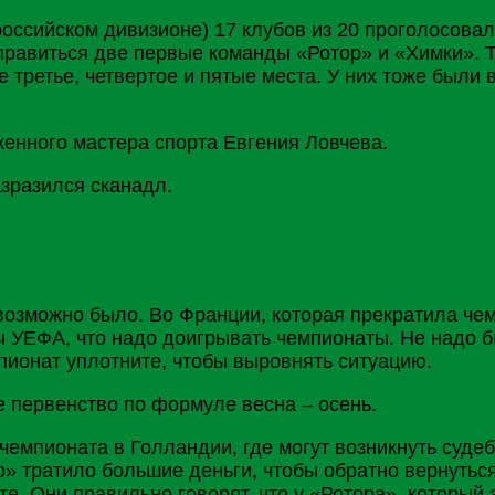
оссийском дивизионе) 17 клубов из 20 проголосовали
правиться две первые команды «Ротор» и «
Химки
». 
 третье, четвертое и пятые места. У них тоже были
енного мастера спорта Евгения Ловчева.
зразился сканадл.
евозможно было. Во
Франции
, которая прекратила че
ны
УЕФА
, что надо доигрывать чемпионаты. Не надо б
пионат уплотните, чтобы выровнять ситуацию.
 первенство по формуле весна – осень.
 чемпионата в
Голландии
, где могут возникнуть суде
до» тратило большие деньги, чтобы обратно вернутьс
те. Они правильно говорят, что у «Ротора», который