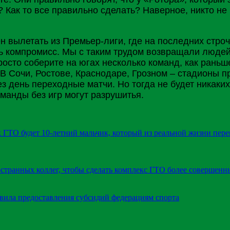
 Как то все правильно сделать? Наверное, никто не п
н вылетать из Премьер-лиги, где на последних стро
ь компромисс. Мы с таким трудом возвращали людей 
Просто соберите на югах несколько команд, как рань
 В
Сочи
,
Ростове
,
Краснодаре
,
Грозном
– стадионы пр
з день переходные матчи. Но тогда не будет никаких 
оманды без игр могут разрушитья.
 ГТО будет 10-летний мальчик, который из реальной жизни пере
странных коллег, чтобы сделать комплекс ГТО более совершен