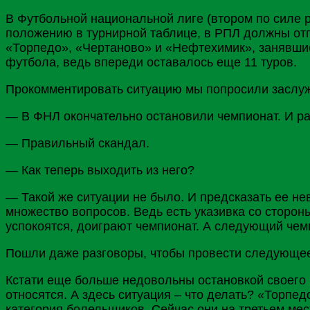
В Футбольной национальной лиге (втором по силе р
положению в турнирной таблице, в РПЛ должны от
«
Торпедо
», «
Чертаново
» и «Нефтехимик», занявшие
футбола, ведь впереди оставалось еще 11 туров.
Прокомментировать ситуацию мы попросили заслуж
— В ФНЛ окончательно остановили чемпионат. И ра
— Правильный скандал.
— Как теперь выходить из него?
— Такой же ситуации не было. И предсказать ее н
множество вопросов. Ведь есть указивка со сторо
успокоятся, доиграют чемпионат. А следующий чем
Пошли даже разговоры, чтобы провести следующее
Кстати еще больше недовольны остановкой своего
относятся. А здесь ситуация – что делать? «Торпе
категория болельщиков. Сейчас они на третьем мес