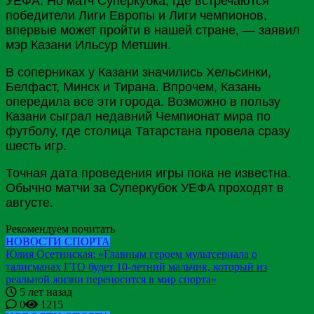
УЕФА. Но матч Суперкубка, где встречаются
победители Лиги Европы и Лиги чемпионов,
впервые может пройти в нашей стране, — заявил
мэр Казани Ильсур Метшин.
В соперниках у Казани значились
Хельсинки
,
Белфаст
,
Минск
и
Тирана
. Впрочем, Казань
опередила все эти города. Возможно в пользу
Казани сыграл недавний Чемпионат мира по
футболу, где столица Татарстана провела сразу
шесть игр.
Точная дата проведения игры пока не известна.
Обычно матчи за Суперкубок УЕФА проходят в
августе.
Рекомендуем почитать
НОВОСТИ СПОРТА
Юлия Осетинская: «Главным героем мультсериала о
талисманах ГТО будет 10-летний мальчик, который из
реальной жизни переносится в мир спорта»
5 лет назад
0
1215