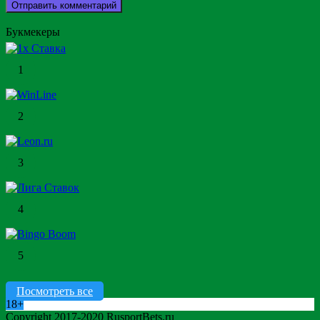
Букмекеры
1
2
3
4
5
Посмотреть все
18+
Copyright 2017-2020 RusportBets.ru