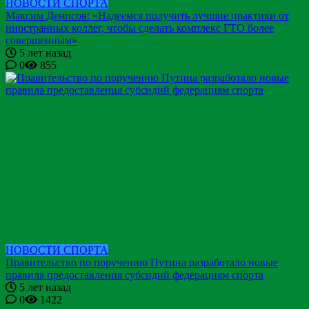
НОВОСТИ СПОРТА
Максим Денисов: «Надеемся получить лучшие практики от
иностранных коллег, чтобы сделать комплекс ГТО более
совершенным»
5 лет назад
0
855
НОВОСТИ СПОРТА
Правительство по поручению Путина разработало новые
правила предоставления субсидий федерациям спорта
5 лет назад
0
1422