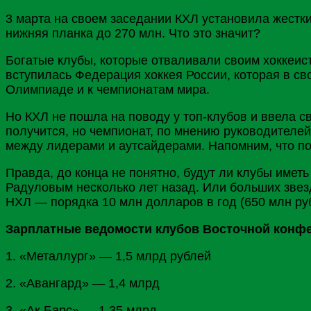
3 марта на своем заседании КХЛ установила жестки
нижняя планка до 270 млн. Что это значит?
Богатые клубы, которые отваливали своим хоккеист
вступилась Федерация хоккея
России
, которая в с
Олимпиаде и к чемпионатам мира.
Но КХЛ не пошла на поводу у топ-клубов и ввела 
получится, но чемпионат, по мнению руководителей
между лидерами и аутсайдерами. Напомним, что п
Правда, до конца не понятно, будут ли клубы иметь
Радуловым
несколько лет назад. Или больших звез
НХЛ
— порядка 10 млн долларов в год (650 млн руб)
Зарплатные ведомости клубов Восточной конфер
1. «Металлург» — 1,5 млрд рублей
2. «Авангард» — 1,4 млрд
3. «Ак Барс» — 1,35 млрд