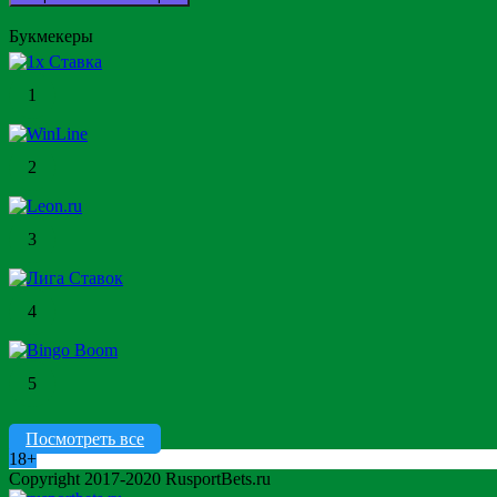
Букмекеры
1
2
3
4
5
Посмотреть все
18+
Copyright 2017-2020 RusportBets.ru