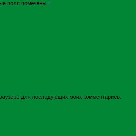
ые поля помечены
*
 браузере для последующих моих комментариев.