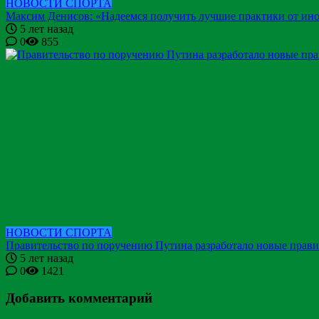
НОВОСТИ СПОРТА
Максим Денисов: «Надеемся получить лучшие практики от ино
5 лет назад
0
855
НОВОСТИ СПОРТА
Правительство по поручению Путина разработало новые прави
5 лет назад
0
1421
Добавить комментарий