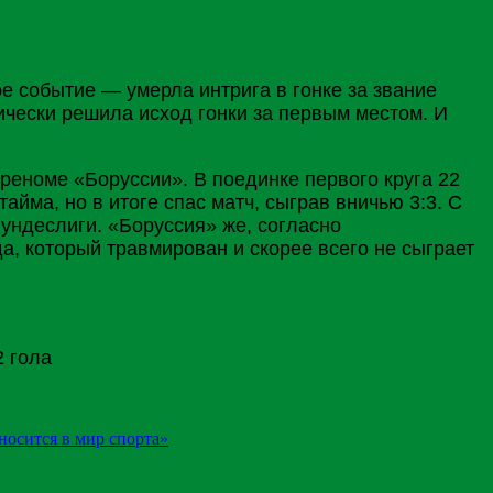
ое событие — умерла интрига в гонке за звание
ически решила исход гонки за первым местом. И
 реноме «Боруссии». В поединке первого круга 22
айма, но в итоге спас матч, сыграв вничью 3:3. С
ундеслиги. «Боруссия» же, согласно
, который травмирован и скорее всего не сыграет
2 гола
носится в мир спорта»