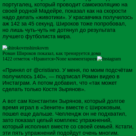
португалец, который проводит самоизоляцию на
своей родной
Мадейре
, показал как на скорости
надо делать «животики». У красавчика получилось
аж 142 за 45 секунд. Широков тоже попробовал,
но лишь чуть-чуть не дотянул до результата
лучшего футболиста мира.
shirokovrn
Роман Широков показал, как тренируется дома
1422
отметок «Нравится»
None
комментариев
«Принял от @cristiano. У меня, по моим подсчётам
получилось 140», — подписал Роман видео в
Инстаграм. А потом добавил, что «так может
сделать только Костя
Зырянов
».
А вот сам Константин Зырянов, который долгое
время играл в «Зените» вместе с Широковым,
пошел еще дальше.
Челлендж
он не подхватил,
зато показал целый комплекс упражнений,
который исполнил вместе со своей семьей. Кстати,
эти пять упражнений подойдут очень многим.