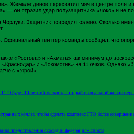
в». Жемалетдинов перехватил мяч в центре поля и 
а» — он отразил удар полузащитника «Локо» и не поз
Чорлуки. Защитник повредил колено. Сколько именно
т.
». Официальный твиттер команды сообщил, что опор
 также «
Ростова
» и «Ахмата» как минимум до воскрес
 «
Краснодар
» и «Локомотив» на 11 очков. Однако «
атче с «
Уфой
».
 ГТО будет 10-летний мальчик, который из реальной жизни пере
странных коллег, чтобы сделать комплекс ГТО более совершен