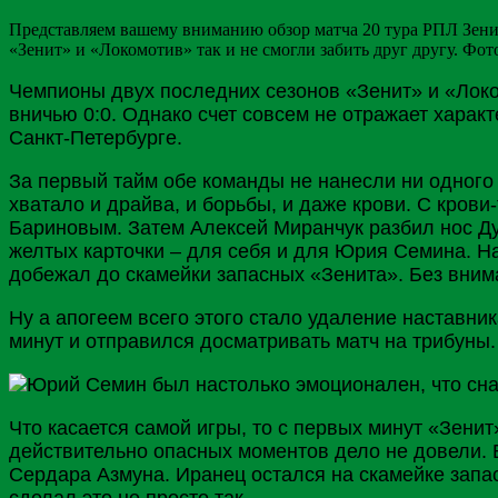
Представляем вашему вниманию обзор матча 20 тура РПЛ Зенит
«Зенит» и «Локомотив» так и не смогли забить друг другу. Фото: 
Чемпионы двух последних сезонов «Зенит» и «Локо
вничью 0:0. Однако счет совсем не отражает харак
Санкт-Петербурге.
За первый тайм обе команды не нанесли ни одного 
хватало и драйва, и борьбы, и даже крови. С кров
Бариновым
. Затем Алексей
Миранчук
разбил нос Д
желтых карточки – для себя и для Юрия
Семина
. Н
добежал до скамейки запасных «Зенита». Без внима
Ну а апогеем всего этого стало удаление наставн
минут и отправился досматривать матч на трибуны
Что касается самой игры, то с первых минут «Зенит
действительно опасных моментов дело не довели. 
Сердара
Азмуна
. Иранец остался на скамейке запа
сделал это не просто так.