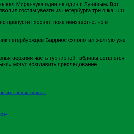
вывел Миранчука один на один с
Луневым
. Вот
волил гостям увезти из Петербурга три очка. 0:0.
 пропустит хорват, пока неизвестно, но в
ник петербуржцев Барриос схлопотал желтую уже
енья верхняя часть турнирной таблицы останется
быки» могут возглавить преследование
носится в мир спорта»
ным»