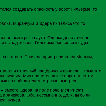
ался создавать опасность у ворот Гильерме, то
овяка, Миранчука и Эдера пытались что-то
 после розыгрыша аута. Однако дело этим не
ли выпад хозяев. Гильерме бросился к судье
дара в створ. Сначала пристреливался Малком,
ива» и отличный пас Дриусси привели к тому, что
ым лучшим. Мяч пролетел выше ворот. А потом
 вышел победителем, отразив выстрел.
у – вместо Эдера на поле появился Рифат
а и
Жиркова
. Оба, несомненно, должны были
ел Кузяев.