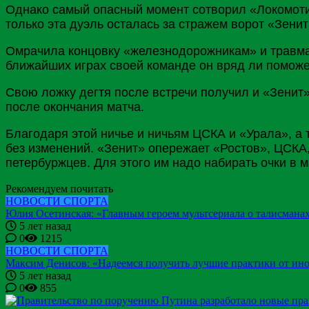
Однако самый опасный момент сотворил «Локомоти
только эта дуэль осталась за стражем ворот «Зенит
Омрачила концовку «железнодорожникам» и травма 
ближайших играх своей команде он вряд ли поможе
Свою ложку дегтя после встречи получил и «Зенит
после окончания матча.
Благодаря этой ничье и ничьям
ЦСКА
и «
Урала
», а
без изменений. «Зенит» опережает «Ростов», ЦСКА,
петербуржцев. Для этого им надо набирать очки в м
Рекомендуем почитать
НОВОСТИ СПОРТА
Юлия Осетинская: «Главным героем мультсериала о талисманах
5 лет назад
0
1215
НОВОСТИ СПОРТА
Максим Денисов: «Надеемся получить лучшие практики от ино
5 лет назад
0
855