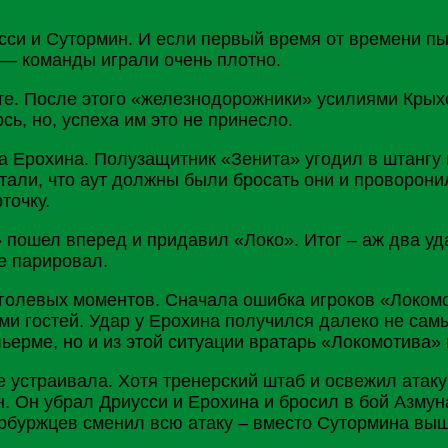
си и Сутормин. И если первый время от времени пыт
а — команды играли очень плотно.
уте. После этого «железнодорожники» усилиями Крых
сь, но, успеха им это не принесло.
ра
Ерохина
. Полузащитник «Зенита» угодил в штангу
тали, что аут должны были бросать они и проворони
точку.
 пошел вперед и придавил «Локо». Итог – аж два у
е парировал.
голевых моментов. Сначала ошибка игроков «Локомот
ми гостей. Удар у Ерохина получился далеко не сам
ьерме, но и из этой ситуации вратарь «Локомотива»
е устраивала. Хотя тренерский штаб и освежил атак
 Он убрал Дриусси и Ерохина и бросил в бой Азмун
рбуржцев сменил всю атаку – вместо Сутормина выш