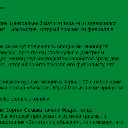
рге
рге
. Центральный матч 20 тура РПЛ завершился
нит – Локомотив, который прошел 29 февраля в
вые 45 минут получились бледными. Наоборот,
Дриусси. Аргентинец столкнулся с Дмитрием
ес. Немец грубым подкатом заработал сразу две
ка, который арбитр показал его футболисту, что
 слишком бурные эмоции в первые 20 с небольшим
ома против «Ахмата», Юрий Палыч также пропустит.
ные Сергея Семака начали бодро, но до
юбы
, который пропускал игру из-за травмы, и
наставник «Зенита» не объяснил, но намекнул, что