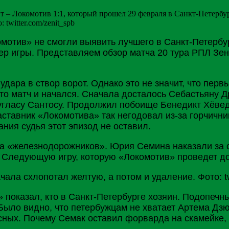
 – Локомотив 1:1, который прошел 29 февраля в Санкт-Петербу
twitter.com/zenit_spb
мотив» не смогли выявить лучшего в Санкт-
Петербу
тер игры. Представляем обзор матча 20 тура РПЛ Зе
удара в створ ворот. Однако это не значит, что пер
и-то матч и начался. Сначала досталось Себастьяну 
угласу Сантосу. Продолжил побоище Бенедикт Хёвед
аставник «Локомотива» так негодовал из-за горчични
ния судья этот эпизод не оставил.
ика «железнодорожников». Юрия Семина наказали за
. Следующую игру, которую «Локомотив» проведет д
» показал, кто в Санкт-Петербурге хозяин. Подопеч
Было видно, что петербужцам не хватает
Артема
Дз
сных. Почему Семак оставил форварда на скамейке, 