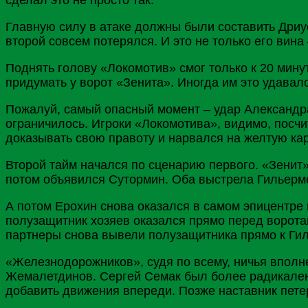
Главную силу в атаке должны были составить Дриус
второй совсем потерялся. И это не только его вин
Поднять голову «Локомотив» смог только к 20 мин
придумать у ворот «Зенита». Иногда им это удавало
Пожалуй, самый опасный момент – удар Александ
ограничилось. Игроки «Локомотива», видимо, посчи
доказывать свою правоту и нарвался на желтую кар
Второй тайм начался по сценарию первого. «Зенит»
потом объявился Сутормин. Оба выстрела Гильерм
А потом Ерохин снова оказался в самом эпицентре 
полузащитник хозяев оказался прямо перед ворота
партнеры снова вывели полузащитника прямо к Гил
«Железнодорожников», судя по всему, ничья вполн
Жемалетдинов. Сергей Семак был более радикален.
добавить движения впереди. Позже наставник пете