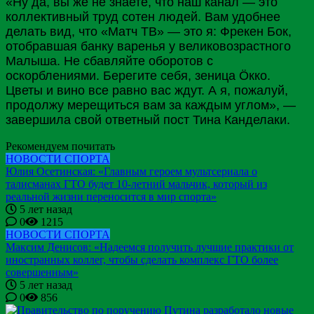
«Ну да, вы же не знаете, что наш канал — это
коллективный труд сотен людей. Вам удобнее
делать вид, что «Матч ТВ» — это я: Фрекен Бок,
отобравшая банку варенья у великовозрастного
Малыша. Не сбавляйте оборотов с
оскорблениями. Берегите себя, зеница Öкко.
Цветы и вино все равно вас ждут. А я, пожалуй,
продолжу мерещиться вам за каждым углом», —
завершила свой ответный пост Тина Канделаки.
Рекомендуем почитать
НОВОСТИ СПОРТА
Юлия Осетинская: «Главным героем мультсериала о
талисманах ГТО будет 10-летний мальчик, который из
реальной жизни переносится в мир спорта»
5 лет назад
0
1215
НОВОСТИ СПОРТА
Максим Денисов: «Надеемся получить лучшие практики от
иностранных коллег, чтобы сделать комплекс ГТО более
совершенным»
5 лет назад
0
856