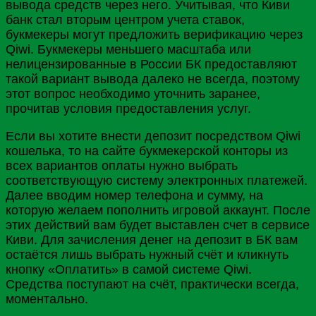
вывода средств через него. Учитывая, что Киви
банк стал вторым центром учета ставок,
букмекеры могут предложить верификацию через
Qiwi. Букмекеры меньшего масштаба или
нелицензированные в России БК предоставляют
такой вариант вывода далеко не всегда, поэтому
этот вопрос необходимо уточнить заранее,
прочитав условия предоставления услуг.
Если вы хотите внести депозит посредством Qiwi
кошелька, то на сайте букмекерской конторы из
всех вариантов оплаты нужно выбрать
соответствующую систему электронных платежей.
Далее вводим номер телефона и сумму, на
которую желаем пополнить игровой аккаунт. После
этих действий вам будет выставлен счет в сервисе
Киви. Для зачисления денег на депозит в БК вам
остаётся лишь выбрать нужный счёт и кликнуть
кнопку «Оплатить» в самой системе Qiwi.
Средства поступают на счёт, практически всегда,
моментально.