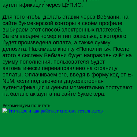
аутентификации через ЦУПИС.
Для того чтобы делать ставки через Вебмани, на
сайте букмекерской конторы в своём профиле
выбираем этот способ электронных платежей.
Затем вводим номер и тип кошелька, с которого
будет произведена оплата, а также сумму
депозита. Нажимаем кнопку «Пополнить». После
этого в систему Вебмани будет направлен счёт на
сумму пополнения, пользователя будет
автоматически перенаправлено на страницу
оплаты. Оплачиваем его, введя в форму код от E-
NuM, если подключена двухфакторная
аутентификация и деньги моментально поступают
на баланс аккаунта на сайте букмекера.
Рекомендуем почитать