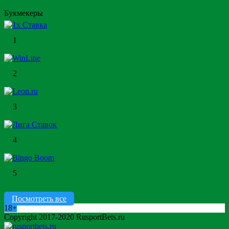
Букмекеры
1
2
3
4
5
Посмотреть все
18+
Copyright 2017-2020 RusportBets.ru