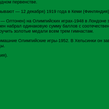
ндном первенстве.
зывают — 12 декабря) 1919 года в Кеми (Финляндия)
 — Олтонен) на Олимпийских играх-1948 в Лондоне з
нен набрал одинаковую сумму баллов с соотечестве
ручить золотые медали всем трем гимнастам.
машние Олимпийские игры-1952. В Хельсинки он зав
ды.
ия).