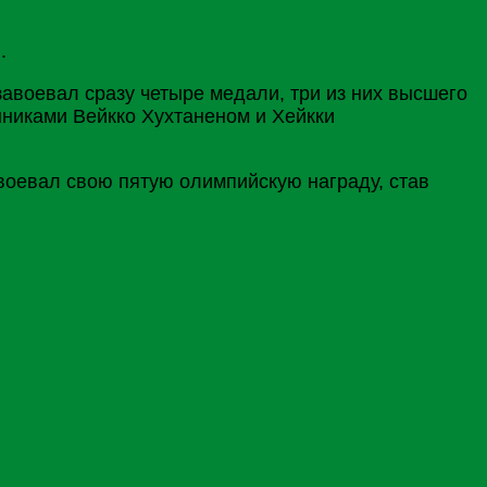
.
авоевал сразу четыре медали, три из них высшего
нниками Вейкко Хухтаненом и Хейкки
оевал свою пятую олимпийскую награду, став