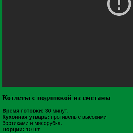
Котлеты с подливкой из сметаны
Время готовки:
30 минут.
Кухонная утварь:
противень с высокими
бортиками и мясорубка.
Порции:
10 шт.