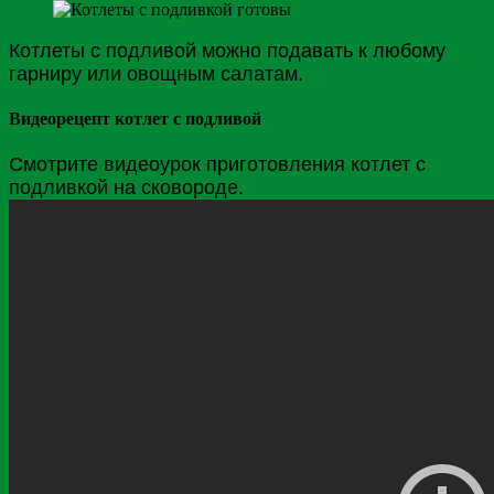
Котлеты с подливой можно подавать к любому
гарниру или овощным салатам.
Видеорецепт котлет с подливой
Cмотрите видеоурок приготовления котлет с
подливкой на сковороде.